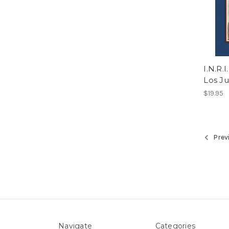
I.N.R.
Los Ju
$19.95
Prev
Navigate
Categories