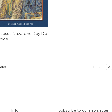
I. Jesus Nazareno Rey De
dios
1
2
3
ious
Info
Subscribe to our newsletter