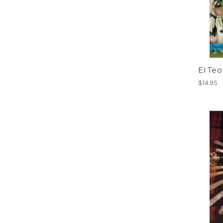
El Te
$14.95